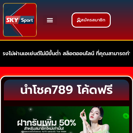
สมัครสมาชิก
งไม่ผ่านเอเย่นต์ไม่มีขั้นต่ำ สล็อตออนไลน์ ที่คุณสามารถท
นําโชค789 โค้ดฟรี