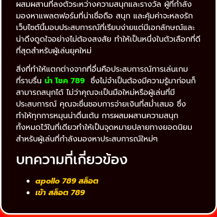
ผสมผสานที่ลงตัวระหว่างความสนุกและรางวัล ผู้ที่กำลัง
มองหาแพลตฟอร์มที่น่าเชื่อถือ สนุก และคุ้มค่าจะหลงรัก
เว็บไซต์นี้มอบประสบการณ์ที่เรียบง่ายแต่มีเอกลักษณ์และ
น่าดึงดูดใจอย่างไม่ต้องสงสัย ทำให้เป็นหนึ่งในตัวเลือกที่ดี
ที่สุดสำหรับผู้เล่นยุคใหม่
สิ่งที่ทำให้แตกต่างจากที่อื่นคือประสบการณ์การเล่นเกม
ที่ราบรื่น
นํา โชค 789
ซึ่งไม่จำเป็นต้องมีความรู้มาก่อนก็
สามารถสนุกได้ ไม่ว่าคุณจะเป็นมือใหม่หรือผู้เล่นที่มี
ประสบการณ์ คุณจะชื่นชอบการจ่ายเงินที่สม่ำเสมอ ซึ่ง
ทำให้ทุกการหมุนน่าตื่นเต้น การผสมผสานความสนุก
ทั้งหมดไว้ในที่เดียวทำให้เป็นจุดหมายปลายทางยอดนิยม
สำหรับผู้เล่นที่กำลังมองหาประสบการณ์ใหม่ๆ
บทความที่เกี่ยวข้อง
apollo 789 สล็อต
เข้า สล็อต 789