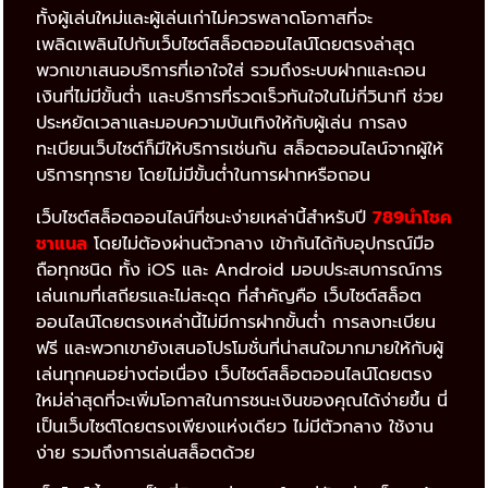
ทั้งผู้เล่นใหม่และผู้เล่นเก่าไม่ควรพลาดโอกาสที่จะ
เพลิดเพลินไปกับเว็บไซต์สล็อตออนไลน์โดยตรงล่าสุด
พวกเขาเสนอบริการที่เอาใจใส่ รวมถึงระบบฝากและถอน
เงินที่ไม่มีขั้นต่ำ และบริการที่รวดเร็วทันใจในไม่กี่วินาที ช่วย
ประหยัดเวลาและมอบความบันเทิงให้กับผู้เล่น การลง
ทะเบียนเว็บไซต์ก็มีให้บริการเช่นกัน สล็อตออนไลน์จากผู้ให้
บริการทุกราย โดยไม่มีขั้นต่ำในการฝากหรือถอน
เว็บไซต์สล็อตออนไลน์ที่ชนะง่ายเหล่านี้สำหรับปี
789นําโชค
ชาแนล
โดยไม่ต้องผ่านตัวกลาง เข้ากันได้กับอุปกรณ์มือ
ถือทุกชนิด ทั้ง iOS และ Android มอบประสบการณ์การ
เล่นเกมที่เสถียรและไม่สะดุด ที่สำคัญคือ เว็บไซต์สล็อต
ออนไลน์โดยตรงเหล่านี้ไม่มีการฝากขั้นต่ำ การลงทะเบียน
ฟรี และพวกเขายังเสนอโปรโมชั่นที่น่าสนใจมากมายให้กับผู้
เล่นทุกคนอย่างต่อเนื่อง เว็บไซต์สล็อตออนไลน์โดยตรง
ใหม่ล่าสุดที่จะเพิ่มโอกาสในการชนะเงินของคุณได้ง่ายขึ้น นี่
เป็นเว็บไซต์โดยตรงเพียงแห่งเดียว ไม่มีตัวกลาง ใช้งาน
ง่าย รวมถึงการเล่นสล็อตด้วย