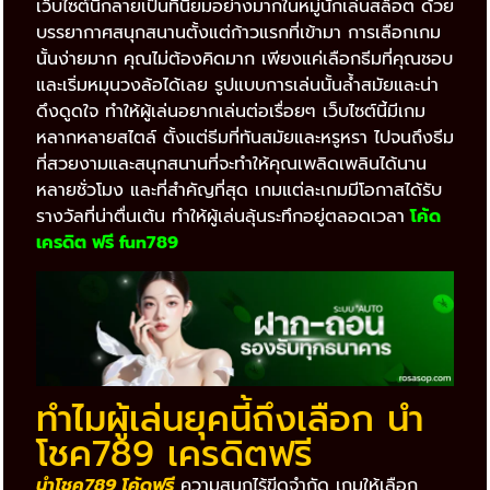
เว็บไซต์นี้กลายเป็นที่นิยมอย่างมากในหมู่นักเล่นสล็อต ด้วย
บรรยากาศสนุกสนานตั้งแต่ก้าวแรกที่เข้ามา การเลือกเกม
นั้นง่ายมาก คุณไม่ต้องคิดมาก เพียงแค่เลือกธีมที่คุณชอบ
และเริ่มหมุนวงล้อได้เลย รูปแบบการเล่นนั้นล้ำสมัยและน่า
ดึงดูดใจ ทำให้ผู้เล่นอยากเล่นต่อเรื่อยๆ เว็บไซต์นี้มีเกม
หลากหลายสไตล์ ตั้งแต่ธีมที่ทันสมัยและหรูหรา ไปจนถึงธีม
ที่สวยงามและสนุกสนานที่จะทำให้คุณเพลิดเพลินได้นาน
หลายชั่วโมง และที่สำคัญที่สุด เกมแต่ละเกมมีโอกาสได้รับ
รางวัลที่น่าตื่นเต้น ทำให้ผู้เล่นลุ้นระทึกอยู่ตลอดเวลา
โค้ด
เครดิต ฟรี fun789
ทำไมผู้เล่นยุคนี้ถึงเลือก นํา
โชค789 เครดิตฟรี
นําโชค789 โค้ดฟรี
ความสนุกไร้ขีดจำกัด เกมให้เลือก