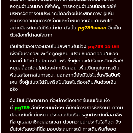
ลงทุนจำนวนมาก ที่สำคัญ การลงทุนจำนวนน้อยช่วยให้
บริหารจัดการงบประมาณได้อย่างมีประสิทธิภาพ ผู้เล่น
สามารถควบคุมการใช้จ่ายและกำหนดวงเงินเดิมพันได้
อย่างอิสระโดยไม่มีข้อจำกัด ดังนั้น
pg789วอเลท
จึงเป็น
ตัวเลือกที่น่าสนใจมาก
เว็บไซต์ของเราจะมอบโบนัสพิเศษในช่วง
pg789 วอ เลท
เพื่อเป็นรางวัลและดึงดูดผู้เล่น โปรโมชั่นยอดนิยมในช่วง
เวลานี้ ได้แก่ โบนัสเครดิตฟรี ซึ่งผู้เล่นจะได้รับเครดิตเพื่อใช้
หมุนสล็อตโดยไม่ต้องฝากเงินก่อน เพิ่มเงินทุนในการเดิม
พันและโอกาสในการชนะ นอกจากนี้ยังมีโปรโมชั่นฟรีสปินพิ
เศษ ซึ่งผู้เล่นจะได้รับฟรีสปินโดยไม่ต้องเดิมพันด้วยเงิน
จริง
จึงเป็นไปได้ยากมาก ที่จะมีการโกงเกิดขึ้นบนเว็บแห่ง
นี้
pg789
อีกทั้งระบบต่างๆ ก็ยังมีการเข้ารหัสรักษา ความ
ปลอดภัยที่แน่นหนา ประกอบกับบริการลูกค้าระดับมืออาชีพ
ที่จะดูแลสมาชิกตลอดเวลา ด้วยความน่าประทับใจที่สุด จึง
มั่นใจได้เลยว่าที่นี่จะมอบประสบการณ์ การเดิมพันที่ยอด