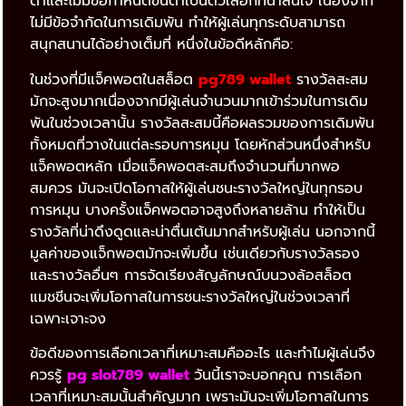
ต่ำและไม่มีข้อกำหนดขั้นต่ำเป็นตัวเลือกที่น่าสนใจ เนื่องจาก
ไม่มีข้อจำกัดในการเดิมพัน ทำให้ผู้เล่นทุกระดับสามารถ
สนุกสนานได้อย่างเต็มที่ หนึ่งในข้อดีหลักคือ:
ในช่วงที่มีแจ็คพอตในสล็อต
pg789 wallet
รางวัลสะสม
มักจะสูงมากเนื่องจากมีผู้เล่นจำนวนมากเข้าร่วมในการเดิม
พันในช่วงเวลานั้น รางวัลสะสมนี้คือผลรวมของการเดิมพัน
ทั้งหมดที่วางในแต่ละรอบการหมุน โดยหักส่วนหนึ่งสำหรับ
แจ็คพอตหลัก เมื่อแจ็คพอตสะสมถึงจำนวนที่มากพอ
สมควร มันจะเปิดโอกาสให้ผู้เล่นชนะรางวัลใหญ่ในทุกรอบ
การหมุน บางครั้งแจ็คพอตอาจสูงถึงหลายล้าน ทำให้เป็น
รางวัลที่น่าดึงดูดและน่าตื่นเต้นมากสำหรับผู้เล่น นอกจากนี้
มูลค่าของแจ็กพอตมักจะเพิ่มขึ้น เช่นเดียวกับรางวัลรอง
และรางวัลอื่นๆ การจัดเรียงสัญลักษณ์บนวงล้อสล็อต
แมชชีนจะเพิ่มโอกาสในการชนะรางวัลใหญ่ในช่วงเวลาที่
เฉพาะเจาะจง
ข้อดีของการเลือกเวลาที่เหมาะสมคืออะไร และทำไมผู้เล่นจึง
ควรรู้
pg slot789 wallet
วันนี้เราจะบอกคุณ การเลือก
เวลาที่เหมาะสมนั้นสำคัญมาก เพราะมันจะเพิ่มโอกาสในการ