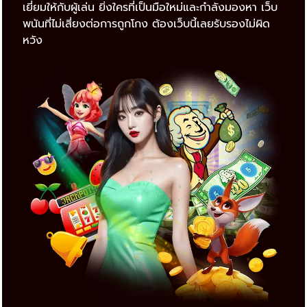
เยี่ยมให้กับผู้เล่น ยิ่งใครที่เป็นมือใหม่และกำลังมองหา เว็บ
พนันที่ไม่เสี่ยงต่อการถูกโกง ต้องเว็บนี้เลยรับรองไม่ผิด
หวัง