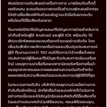
พันธมิตรการเดิมพันอย่างเป็นทางการ มาพร้อมกับเท็ดดี้
เชอริงแฮม แบรนด์แอมบาสเดอร์ในตำนานฟุตบอลอังกฤษ
ได้สร้างชื่อเสียงให้กับตัวเองในฐานะเจ้ามือรับแทงระดับ
พรีเมียมที่มีชื่อเสียงในตลาด
ทีมเทคนิคได้แก้ไขปัญหาและแก้ไขปัญหาการช่วยสำหรับการ
เข้าถึงสำหรับผู้ใช้ Android และผู้ใช้ IOS พร้อมกัน ได้
พัฒนาอิทธิพลของแบรนด์ของตัวเองอย่างจริงจัง โดย
เพิ่มประสิทธิภาพบริการเครือข่ายและปรับปรุงประสบการณ์
ผู้ใช้ ทีมงานมากกว่า 100 คนได้รับการว่าจ้างเพื่อจำลอง
ประสบการณ์ผู้ใช้และแก้ไขปัญหาในประสบการณ์แบบเรียล
ไทม์ บรรลุความน่าเชื่อถือของพารามิเตอร์เครือข่ายชั้นนำ
ของอุตสาหกรรมและการผสมผสานความบันเทิงสำหรับ
แพลตฟอร์มความพึงพอใจของประสบการณ์ผู้ใช้ที่ดีที่สุด
ในกระบวนการเติบโต บริษัทได้บรรลุความร่วมมือทางการ
ค้ากับทีมยักษ์ใหญ่ นักกีฬาชื่อดังและองค์กรที่ดำเนินการ
อย่างต่อเนื่องและได้เชิญนักร้องและศิลปินที่มีชื่อเสียงทั้ง
ในและต่างประเทศเข้าร่วมพิธีลงนาม, คอนเสิร์ตขอบคุณ,