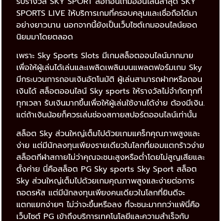
รับรางวัล SKY SPORT ล็อกอินเกมออนไลน์ล่าสุด SKY
SPORTS LIVE ให้บริการเกมที่ครอบคลุมและเชื่อถือได้มา
อย่างยาวนาน นอกจากนี้ยังเป็นเว็บไซต์เกมออนไลน์ยอด
นิยมมาโดยตลอด
เพราะ Sky Sports Slots มีเกมสล็อตออนไลน์มากมาย
เพื่อให้ผู้เล่นได้เล่นและเพลิดเพลินบนแพลตฟอร์มเกม Sky
มีกระบวนการถอนเงินอัตโนมัติ ผู้เล่นสามารถฝากหรือถอน
เงินได้ สล็อตออนไลน์ Sky sports ให้รางวัลไม่จำกัดทุกที่
ทุกเวลา รับเงินมากขึ้นเพื่อให้ผู้เล่นใช้งานได้ง่าย ต้องมีเงิน.
แต่ถ้าเงินน้อยก็ควรเล่นช่องสกายสปอร์ตออนไลน์เท่านั้น
สล็อต Sky ส่วนใหญ่เต็มไปด้วยเกมแคร็กคุณภาพสูงและ
ง่าย แต่มีนักลงทุนเพียงรายเดียวในโลกที่ยอมแตกร้าวง่าย
สล็อตกีฬาสกายไม่ว่าคุณจะชนะสูงหรือต่ำโดยไม่สูญเสียและ
ตั้งค่าย นี่คือสล็อต PG Sky sports Sky Sport สล็อต
Sky ส่วนใหญ่เต็มไปด้วยเกมคุณภาพสูงและง่ายต่อการ
ถอดรหัส แต่มีนักลงทุนเพียงคนเดียวในโลกที่ยินดีจะ
แตกแยกง่ายๆ ไม่ว่าจะขึ้นหรือลง ที่จะชนะมากกว่าแพ้นี่คือ
เว็บไซต์ PG เข้าถึงบริการเทคโนโลยีและความสำเร็จกับ