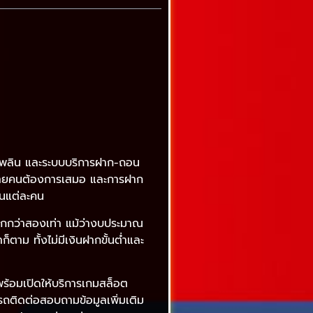
ดเพลิน และระบบบริการฝาก-ถอน
ันหลายคนต้องการเสมอ และการฝาก
นันแต่ละคน
ากกว่าสองเท่า แม้ว่างบประมาณ
็ตาม ทั้งไม่มีเงินฝากขั้นต่ำและ
่พร้อมเปิดให้บริการเกมสล็อต
รถติดต่อสอบถามข้อมูลเพิ่มเติม