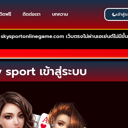
ดิตฟรี
ติดต่อเรา
บทความ
เข้าสู่
skysportonlinegame.com เว็บตรงไม่ผ่านเอเย่นต์ไม่มีขั้นต
 sport เข้าสู่ระบบ