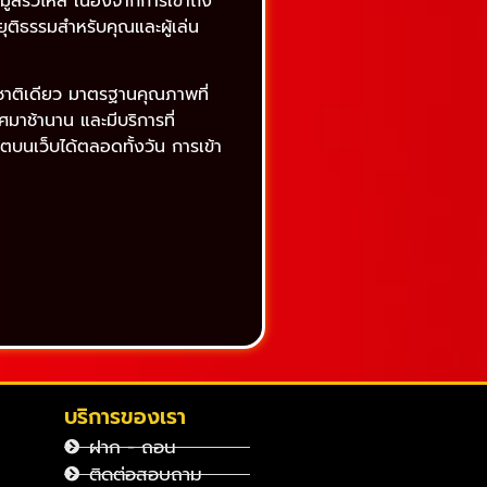
ลรั่วไหล เนื่องจากการเข้าถึง
ุติธรรมสำหรับคุณและผู้เล่น
สชาติเดียว มาตรฐานคุณภาพที่
ศมาช้านาน และมีบริการที่
นเว็บได้ตลอดทั้งวัน การเข้า
บริการของเรา
ฝาก - ถอน
ติดต่อสอบถาม