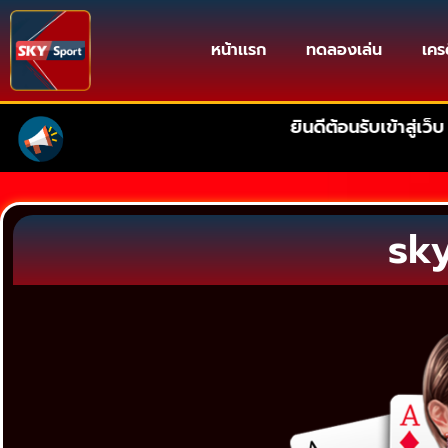
หน้าเเรก
ทดลองเล่น
เคร
ยินดีต้อนรับเข้าสู่เว็บ 
sky